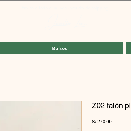
Envíos a todo el mundo - worldwide shipping
Jeanette Leiva
Bolsos
Z02 talón p
Precio
S/ 270.00