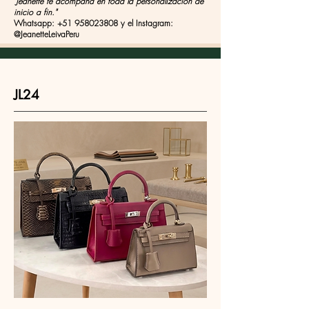
"Jeanette te acompaña en toda la personalización de
inicio a fin."
Whatsapp: +51 958023808 y el Instagram:
@JeanetteLeivaPeru
JL24