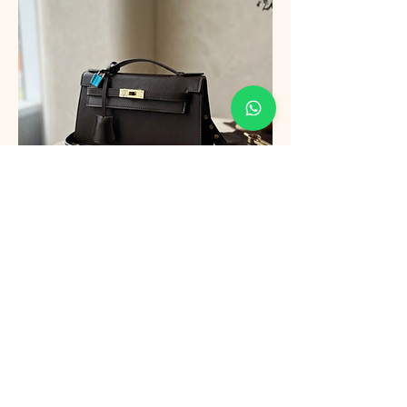
Un bolso estructurado que se caracteriza
por su tamaño compacto, las ser más
horizontal tienes una mejor distribución
dentro del bolso, así mismo el tamaño es
proporcional y súper práctico
Quiero!