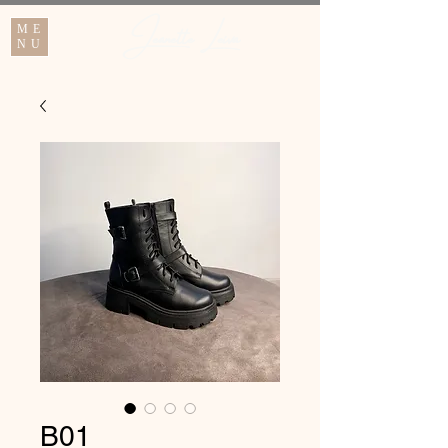
Jeanette Leiva
ME
NU
B01