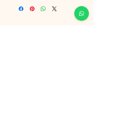
Jeanette Leiva
Contacto
Cambios y
Garantía
Métodos
de pago
Suscríbete para saber las novedades,
ofertas y descuentos!
Suscríbase ahora