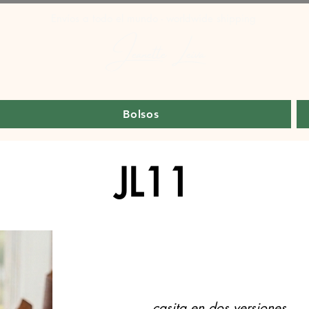
Envíos a todo el mundo - worldwide shipping
Jeanette Leiva
Bolsos
JL11
casita en dos versiones